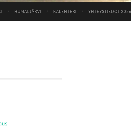
KI
HUMALJÄRVI
KALENTERI
YHTEYSTIEDOT 202
aus