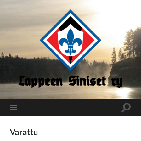
Lappeen
Siniset
Toggle
Toggle
search
mobile
field
menu
Varattu