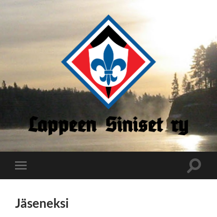
Lappeen
Siniset
Toggle
Toggle
search
mobile
field
menu
Jäseneksi