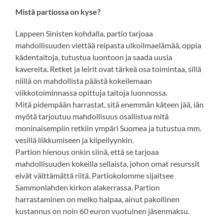
Mistä partiossa on kyse?
Lappeen Sinisten kohdalla, partio tarjoaa
mahdollisuuden viettää reipasta ulkoilmaelämää, oppia
kädentaitoja, tutustua luontoon ja saada uusia
kavereita. Retket ja leirit ovat tärkeä osa toimintaa, sillä
niillä on mahdollista päästä kokeilemaan
viikkotoiminnassa opittuja taitoja luonnossa.
Mitä pidempään harrastat, sitä enemmän käteen jää, iän
myötä tarjoutuu mahdollisuus osallistua mitä
moninaisempiin retkiin ympäri Suomea ja tutustua mm.
vesillä liikkumiseen ja kiipeilyynkin.
Partion hienous onkin siinä, että se tarjoaa
mahdollisuuden kokeilla sellaista, johon omat resurssit
eivät välttämättä riitä. Partiokolomme sijaitsee
Sammonlahden kirkon alakerrassa. Partion
harrastaminen on melko halpaa, ainut pakollinen
kustannus on noin 60 euron vuotuinen jäsenmaksu.