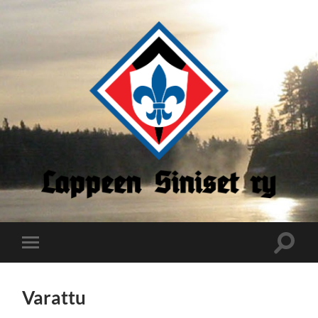
Lappeen
Siniset
Toggle
Toggle
search
mobile
field
menu
Varattu