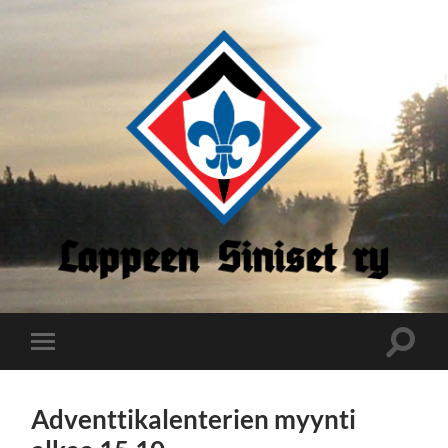
Lappeen
Siniset
Toggle
Toggle
search
mobile
field
menu
Adventtikalenterien myynti