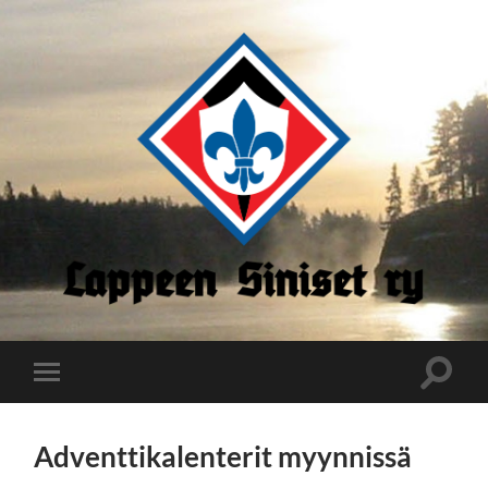
Lappeen
Siniset
Toggle
Toggle
search
mobile
field
menu
Adventtikalenterit myynnissä