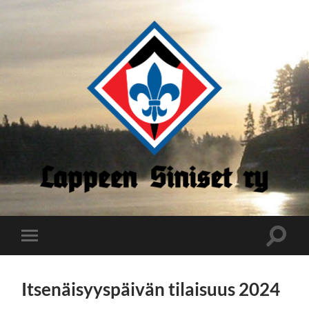
Lappeen
Siniset
Toggle
Toggle
search
mobile
field
menu
Itsenäisyyspäivän tilaisuus 2024