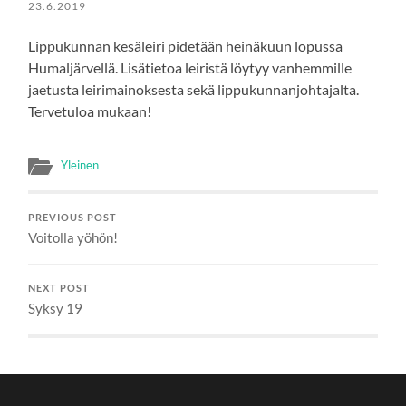
23.6.2019
Lippukunnan kesäleiri pidetään heinäkuun lopussa
Humaljärvellä. Lisätietoa leiristä löytyy vanhemmille
jaetusta leirimainoksesta sekä lippukunnanjohtajalta.
Tervetuloa mukaan!
Yleinen
PREVIOUS POST
Voitolla yöhön!
NEXT POST
Syksy 19