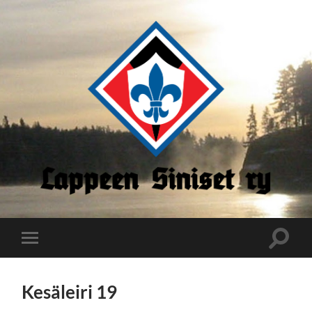
Lappeen
Siniset
Toggle
Toggle
search
mobile
field
menu
Kesäleiri 19