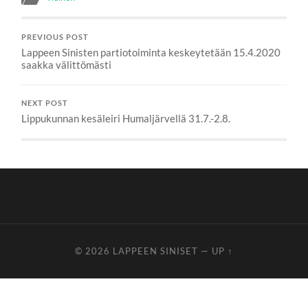
PREVIOUS POST
Lappeen Sinisten partiotoiminta keskeytetään 15.4.2020
saakka välittömästi
NEXT POST
Lippukunnan kesäleiri Humaljärvellä 31.7.-2.8.
© 2026
LAPPEEN SINISET
—
UP ↑