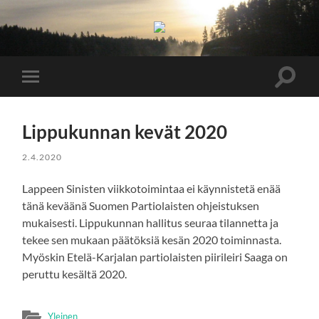
Lappeen
Siniset
Toggle
Toggle
search
mobile
field
menu
Lippukunnan kevät 2020
2.4.2020
Lappeen Sinisten viikkotoimintaa ei käynnistetä enää
tänä keväänä Suomen Partiolaisten ohjeistuksen
mukaisesti. Lippukunnan hallitus seuraa tilannetta ja
tekee sen mukaan päätöksiä kesän 2020 toiminnasta.
Myöskin Etelä-Karjalan partiolaisten piirileiri Saaga on
peruttu kesältä 2020.
Yleinen