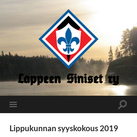
Lappeen
Siniset
Toggle
Toggle
search
mobile
field
menu
Lippukunnan syyskokous 2019