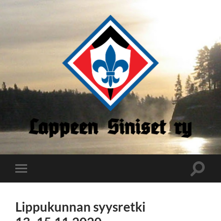
Lappeen
Siniset
Toggle
Toggle
search
mobile
field
menu
Lippukunnan syysretki