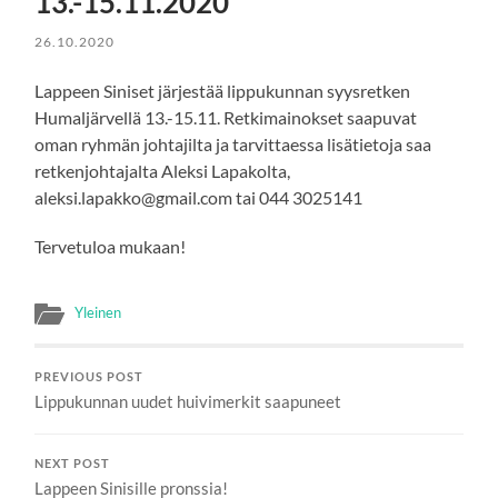
13.-15.11.2020
26.10.2020
Lappeen Siniset järjestää lippukunnan syysretken
Humaljärvellä 13.-15.11. Retkimainokset saapuvat
oman ryhmän johtajilta ja tarvittaessa lisätietoja saa
retkenjohtajalta Aleksi Lapakolta,
aleksi.lapakko@gmail.com tai 044 3025141
Tervetuloa mukaan!
Yleinen
PREVIOUS POST
Lippukunnan uudet huivimerkit saapuneet
NEXT POST
Lappeen Sinisille pronssia!