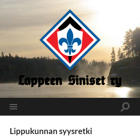
Lappeen
Siniset
Toggle
Toggle
search
mobile
field
menu
Lippukunnan syysretki