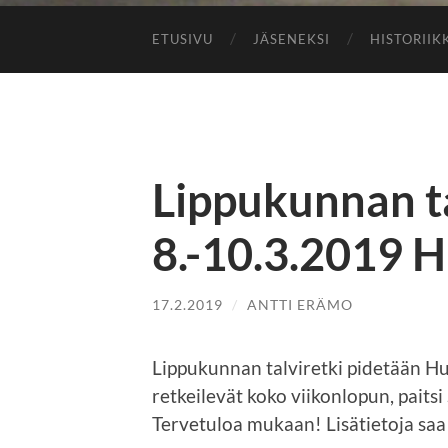
ETUSIVU
JÄSENEKSI
HISTORIIK
Lippukunnan ta
8.-10.3.2019 H
17.2.2019
/
ANTTI ERÄMO
Lippukunnan talviretki pidetään H
retkeilevät koko viikonlopun, paits
Tervetuloa mukaan! Lisätietoja saa