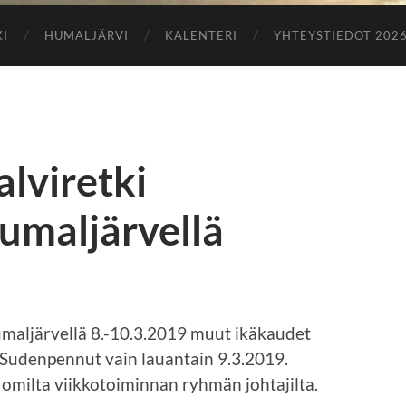
KI
HUMALJÄRVI
KALENTERI
YHTEYSTIEDOT 202
lviretki
umaljärvellä
umaljärvellä 8.-10.3.2019 muut ikäkaudet
i Sudenpennut vain lauantain 9.3.2019.
 omilta viikkotoiminnan ryhmän johtajilta.