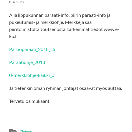
8.4.2018
Alla lippukunnan paraati-info, piirin paraati-info ja
pukeutumis- ja merkkiohje. Merkkejä saa
piiritoimistolta Joutsenosta, tarkemmat tiedot www.e-
kp.fi
Partioparaati_2018_LS
Paraatiohje_2018
0-merkkiohje-kaikki_0
Ja tietenkin oman ryhmän johtajat osaavat myös auttaa.
Tervetuloa mukaan!
Yleinen