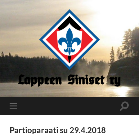
Lappeen
Siniset
Toggle
Toggle
search
mobile
field
menu
Partioparaati su 29.4.2018