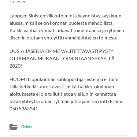
9.8.2020
Lappeen Sinisten viikkotoiminta käynnistyy syyskuun
alussa, mikäli se on koronan puolesta mahdollista.
Kaikki vanhat ryhmät jatkavat toimintaansa ja ryhmien
jäseniin otetaan yhteyttä ryhmänjohtajien toimesta.
UUSIA JÄSENIÄ EMME VALITETTAVASTI PYSTY
OTTAMAAN MUKAAN TOIMINTAAN SYKSYLLÄ
2020!
HUOM! Lippukunnan sähköpostijärjestelmä ei toimi
tällä hetkellä luotettavasti, mikäli viikkotoiminnan
aloituksesta ei ole tullut tietoa vielä, niin kannattaa
ottaa yhteyttä oman ryhmän johtajaan tai Antti Erämo
050 5363341
Yleinen