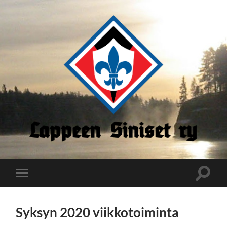
Lappeen
Siniset
Toggle
Toggle
search
mobile
field
menu
Syksyn 2020 viikkotoiminta