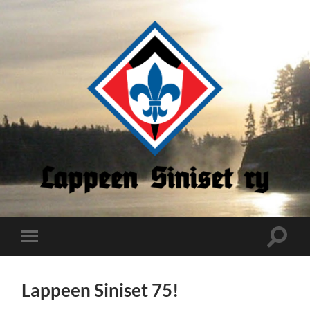
Lappeen
Siniset
Toggle
Toggle
search
mobile
field
menu
Lappeen Siniset 75!