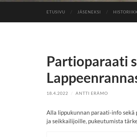
ETUSIVU
JÄSENEKSI
HISTORIIK
Partioparaati 
Lappeenrannas
18.4.2022
/
ANTTI ERÄMO
Alla lippukunnan paraati-info sekä
ja seikkailijoille, pukeutumista tä