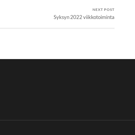
NEXT POST
Syksyn 2022 viikkotoiminta