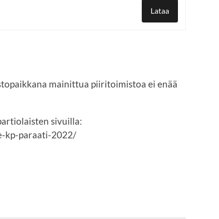
Lataa
stopaikkana mainittua piiritoimistoa ei enää
artiolaisten sivuilla:
/e-kp-paraati-2022/