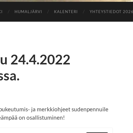
KI
HUMALJÄRVI
KALENTERI
YHTEYSTIEDOT 202
su 24.4.2022
sa.
 pukeutumis- ja merkkiohjeet sudenpennuile
rkeämpää on osallistuminen!